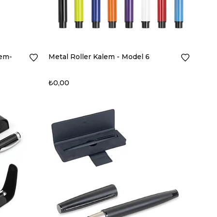
em-
Metal Roller Kalem - Model 6
₺0,00