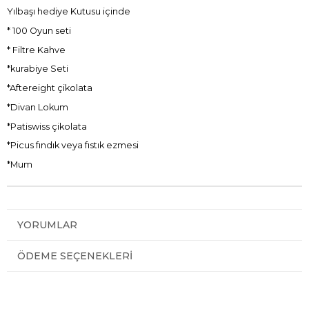
Yılbaşı hediye Kutusu içinde
* 100 Oyun seti
* Filtre Kahve
*kurabiye Seti
*Aftereight çikolata
*Divan Lokum
*Patiswiss çikolata
*Picus fındık veya fıstık ezmesi
*Mum
YORUMLAR
ÖDEME SEÇENEKLERI