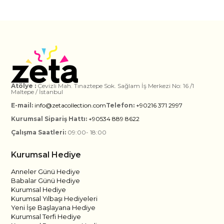
Atölye :
Cevizli Mah. Tınaztepe Sok. Sağlam İş Merkezi No: 16 /1
Maltepe / İstanbul
E-mail:
info@zetacollection.com
Telefon:
+90216 371 2997
Kurumsal Sipariş Hattı:
+90534 889 8622
Çalışma Saatleri:
09:00- 18:00
Kurumsal Hediye
Anneler Günü Hediye
Babalar Günü Hediye
Kurumsal Hediye
Kurumsal Yılbaşı Hediyeleri
Yeni İşe Başlayana Hediye
Kurumsal Terfi Hediye