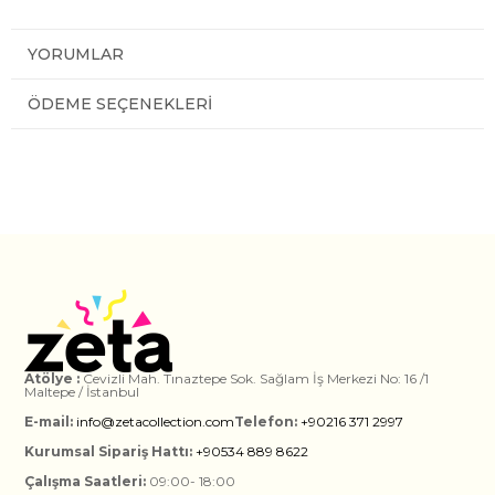
YORUMLAR
ÖDEME SEÇENEKLERI
Atölye :
Cevizli Mah. Tınaztepe Sok. Sağlam İş Merkezi No: 16 /1
Maltepe / İstanbul
E-mail:
info@zetacollection.com
Telefon:
+90216 371 2997
Kurumsal Sipariş Hattı:
+90534 889 8622
Çalışma Saatleri:
09:00- 18:00