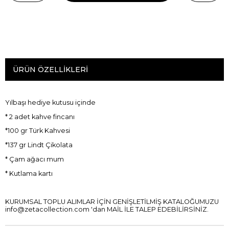
ÜRÜN ÖZELLIKLERI
Yılbaşı hediye kutusu içinde
* 2 adet kahve fincanı
*100 gr Türk Kahvesi
*137 gr Lindt Çikolata
* Çam ağacı mum
* Kutlama kartı
KURUMSAL TOPLU ALIMLAR İÇİN GENİŞLETİLMİŞ KATALOĞUMUZU
info@zetacollection.com
'dan MAİL İLE TALEP EDEBİLİRSİNİZ.