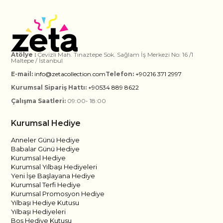
Atölye :
Cevizli Mah. Tınaztepe Sok. Sağlam İş Merkezi No: 16 /1
Maltepe / İstanbul
E-mail:
info@zetacollection.com
Telefon:
+90216 371 2997
Kurumsal Sipariş Hattı:
+90534 889 8622
Çalışma Saatleri:
09:00- 18:00
Kurumsal Hediye
Anneler Günü Hediye
Babalar Günü Hediye
Kurumsal Hediye
Kurumsal Yılbaşı Hediyeleri
Yeni İşe Başlayana Hediye
Kurumsal Terfi Hediye
Kurumsal Promosyon Hediye
Yılbaşı Hediye Kutusu
Yılbaşı Hediyeleri
Boş Hediye Kutusu