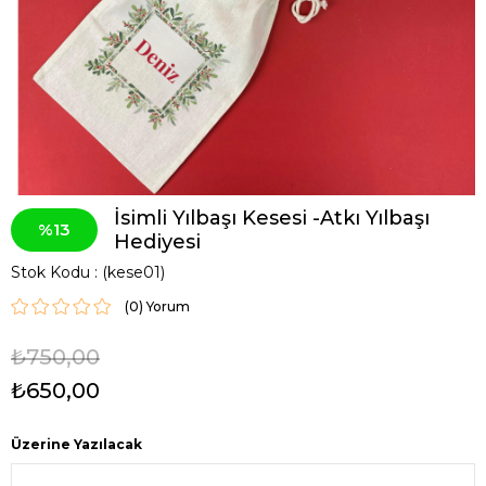
İsimli Yılbaşı Kesesi -Atkı Yılbaşı
13
Hediyesi
Stok Kodu
(kese01)
(0)
₺750,00
₺650,00
Üzerine Yazılacak