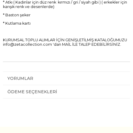
* Atkı ( Kadınlar için düz renk kırmızı / gri / siyah gibi ) ( erkekler için
karışık renk ve desenlerde)
* Baston şeker
* Kutlama kartı
KURUMSAL TOPLU ALIMLAR İÇİN GENİŞLETİLMİŞ KATALOĞUMUZU
info@zetacollection.com
'dan MAİL İLE TALEP EDEBİLİRSİNİZ.
YORUMLAR
ÖDEME SEÇENEKLERI