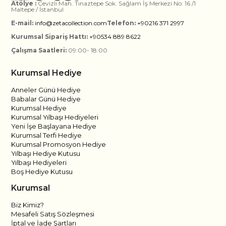
Atölye :
Cevizli Mah. Tınaztepe Sok. Sağlam İş Merkezi No: 16 /1
Maltepe / İstanbul
E-mail:
info@zetacollection.com
Telefon:
+90216 371 2997
Kurumsal Sipariş Hattı:
+90534 889 8622
Çalışma Saatleri:
09:00- 18:00
Kurumsal Hediye
Anneler Günü Hediye
Babalar Günü Hediye
Kurumsal Hediye
Kurumsal Yılbaşı Hediyeleri
Yeni İşe Başlayana Hediye
Kurumsal Terfi Hediye
Kurumsal Promosyon Hediye
Yılbaşı Hediye Kutusu
Yılbaşı Hediyeleri
Boş Hediye Kutusu
Kurumsal
Biz Kimiz?
Mesafeli Satış Sözleşmesi
İptal ve İade Şartları