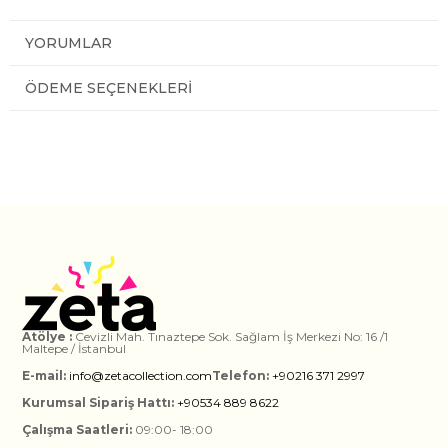
YORUMLAR
ÖDEME SEÇENEKLERI
Atölye :
Cevizli Mah. Tınaztepe Sok. Sağlam İş Merkezi No: 16 /1
Maltepe / İstanbul
E-mail:
info@zetacollection.com
Telefon:
+90216 371 2997
Kurumsal Sipariş Hattı:
+90534 889 8622
Çalışma Saatleri:
09:00- 18:00