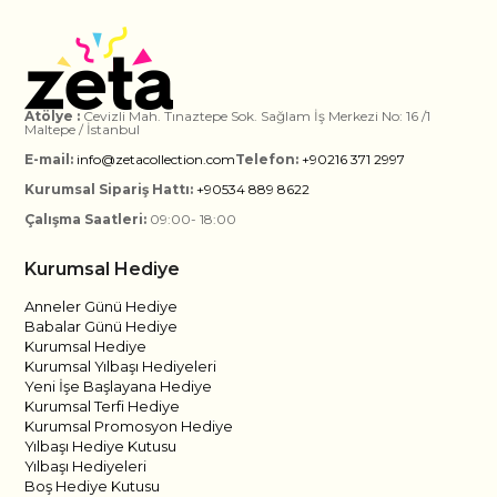
Atölye :
Cevizli Mah. Tınaztepe Sok. Sağlam İş Merkezi No: 16 /1
Maltepe / İstanbul
E-mail:
info@zetacollection.com
Telefon:
+90216 371 2997
Kurumsal Sipariş Hattı:
+90534 889 8622
Çalışma Saatleri:
09:00- 18:00
Kurumsal Hediye
Anneler Günü Hediye
Babalar Günü Hediye
Kurumsal Hediye
Kurumsal Yılbaşı Hediyeleri
Yeni İşe Başlayana Hediye
Kurumsal Terfi Hediye
Kurumsal Promosyon Hediye
Yılbaşı Hediye Kutusu
Yılbaşı Hediyeleri
Boş Hediye Kutusu