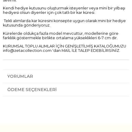
sevimli.
Kendi hediye kutusunu oluşturmak isteyenler veya mini bir yılbaşı
hediyesi olsun diyenler için çok tatlı bir kar küresi.
Tekli alımlarda kar küresini konsepte uygun olarak mini bir hediye
kutusunda gönderiyoruz.
Kürelerde oldukça fazla model mevcuttur, modellerine göre
farklılık göstermekle birlikte ortalama yükseklikleri 6-7 cm dir.
KURUMSAL TOPLU ALIMLAR İÇİN GENİŞLETİLMİŞ KATALOĞUMUZU
info@zetacollection.com
'dan MAİL İLE TALEP EDEBİLİRSİNİZ.
YORUMLAR
ÖDEME SEÇENEKLERI