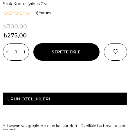
Stok Kodu
(yılbası05)
(0)
₺300,00
₺275,00
ÜRÜN ÖZELLIKLERI
Yılbaşının vazgeçilmezi olan kar küreleri . Özellikle bu boyu pek bi