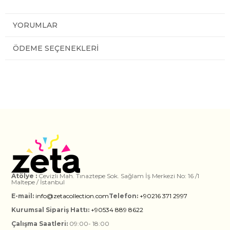
YORUMLAR
ÖDEME SEÇENEKLERI
Atölye :
Cevizli Mah. Tınaztepe Sok. Sağlam İş Merkezi No: 16 /1
Maltepe / İstanbul
E-mail:
info@zetacollection.com
Telefon:
+90216 371 2997
Kurumsal Sipariş Hattı:
+90534 889 8622
Çalışma Saatleri:
09:00- 18:00