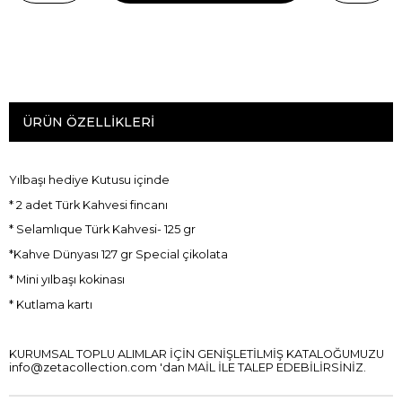
ÜRÜN ÖZELLIKLERI
Yılbaşı hediye Kutusu içinde
* 2 adet Türk Kahvesi fincanı
* Selamlıque Türk Kahvesi- 125 gr
*Kahve Dünyası 127 gr Special çikolata
* Mini yılbaşı kokinası
* Kutlama kartı
KURUMSAL TOPLU ALIMLAR İÇİN GENİŞLETİLMİŞ KATALOĞUMUZU
info@zetacollection.com
'dan MAİL İLE TALEP EDEBİLİRSİNİZ.