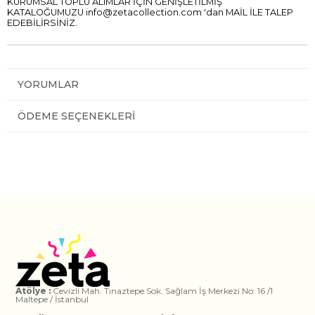
KURUMSAL TOPLU ALIMLAR İÇİN GENİŞLETİLMİŞ
KATALOĞUMUZU
info@zetacollection.com
'dan MAİL İLE TALEP
EDEBİLİRSİNİZ.
YORUMLAR
ÖDEME SEÇENEKLERI
Atölye :
Cevizli Mah. Tınaztepe Sok. Sağlam İş Merkezi No: 16 /1
Maltepe / İstanbul