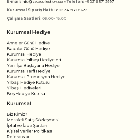
E-mail:
info@zetacollection.com
Telefon:
+90216 371 2997
Kurumsal Sipariş Hattı:
+90534 889 8622
Çalışma Saatleri:
09:00- 18:00
Kurumsal Hediye
Anneler Günü Hediye
Babalar Günü Hediye
Kurumsal Hediye
Kurumsal Yılbaşı Hediyeleri
Yeni İşe Başlayana Hediye
Kurumsal Terfi Hediye
Kurumsal Promosyon Hediye
Yılbaşı Hediye Kutusu
Yılbaşı Hediyeleri
Boş Hediye Kutusu
Kurumsal
Biz Kimiz?
Mesafeli Satış Sözleşmesi
İptal ve İade Şartları
Kişisel Veriler Politikası
Referanslar