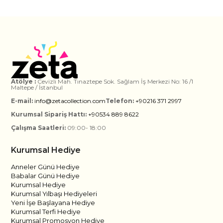
Atölye :
Cevizli Mah. Tınaztepe Sok. Sağlam İş Merkezi No: 16 /1
Maltepe / İstanbul
E-mail:
info@zetacollection.com
Telefon:
+90216 371 2997
Kurumsal Sipariş Hattı:
+90534 889 8622
Çalışma Saatleri:
09:00- 18:00
Kurumsal Hediye
Anneler Günü Hediye
Babalar Günü Hediye
Kurumsal Hediye
Kurumsal Yılbaşı Hediyeleri
Yeni İşe Başlayana Hediye
Kurumsal Terfi Hediye
Kurumsal Promosyon Hediye