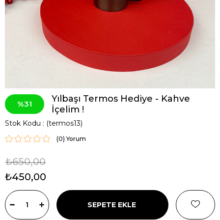
Yılbaşı Termos Hediye - Kahve
31
İçelim !
Stok Kodu
(termos13)
(0)
₺650,00
₺450,00