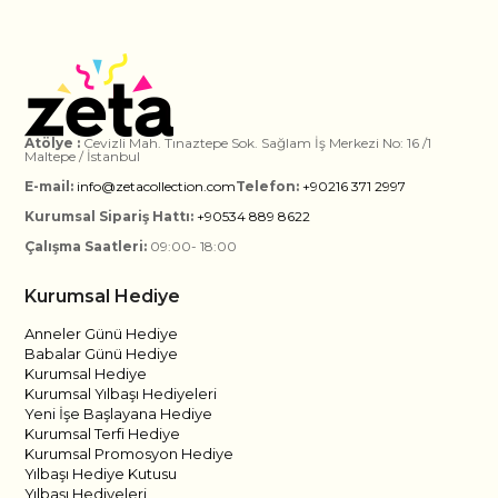
Atölye :
Cevizli Mah. Tınaztepe Sok. Sağlam İş Merkezi No: 16 /1
Maltepe / İstanbul
E-mail:
info@zetacollection.com
Telefon:
+90216 371 2997
Kurumsal Sipariş Hattı:
+90534 889 8622
Çalışma Saatleri:
09:00- 18:00
Kurumsal Hediye
Anneler Günü Hediye
Babalar Günü Hediye
Kurumsal Hediye
Kurumsal Yılbaşı Hediyeleri
Yeni İşe Başlayana Hediye
Kurumsal Terfi Hediye
Kurumsal Promosyon Hediye
Yılbaşı Hediye Kutusu
Yılbaşı Hediyeleri